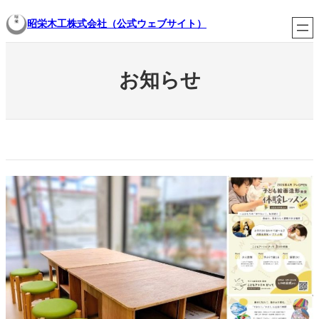
内
昭栄木工株式会社（公式ウェブサイト）
容
を
ス
キ
お知らせ
ッ
プ